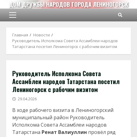
Перейти
ДОМ ДРУЖБЫ НАРОДОВ ГОРОДА ЛЕНИНОГОРСК
к
содержимому
Основное
меню
Главная
Новости
Руководитель Исполкома Совета Ассамблеи народов
Татарстана посетил Лениногорск с рабочим визитом
Руководитель Исполкома Совета
Ассамблеи народов Татарстана посетил
Лениногорск с рабочим визитом
29.04.2026
В ходе рабочего визита в Лениногорский
муниципальный район Руководитель
Исполкома Совета Ассамблеи народов
Татарстана
Ренат Валиуллин
провёл ряд