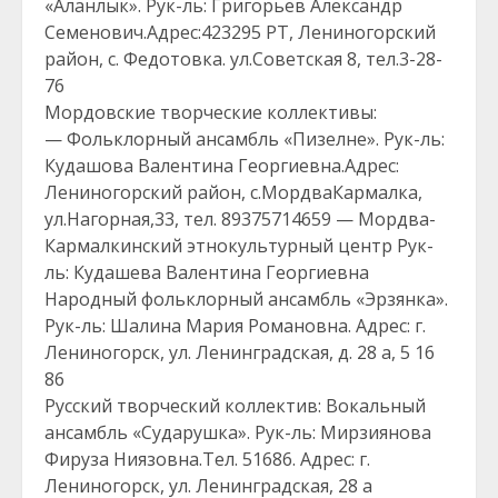
«Аланлык». Рук-ль: Григорьев Александр
Семенович.Адрес:423295 РТ, Лениногорский
район, с. Федотовка. ул.Советская 8, тел.3-28-
76
Мордовские творческие коллективы:
— Фольклорный ансамбль «Пизелне». Рук-ль:
Кудашова Валентина Георгиевна.Адрес:
Лениногорский район, с.МордваКармалка,
ул.Нагорная,33, тел. 89375714659 — Мордва-
Кармалкинский этнокультурный центр Рук-
ль: Кудашева Валентина Георгиевна
Народный фольклорный ансамбль «Эрзянка».
Рук-ль: Шалина Мария Романовна. Адрес: г.
Лениногорск, ул. Ленинградская, д. 28 а, 5 16
86
Русский творческий коллектив: Вокальный
ансамбль «Сударушка». Рук-ль: Мирзиянова
Фируза Ниязовна.Тел. 51686. Адрес: г.
Лениногорск, ул. Ленинградская, 28 а