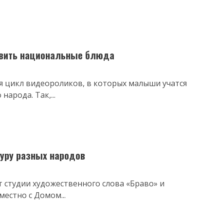
овить национальные блюда
я цикл видеороликов, в которых малыши учатся
арода. Так,...
туру разных народов
 студии художественного слова «Браво» и
естно с Домом...