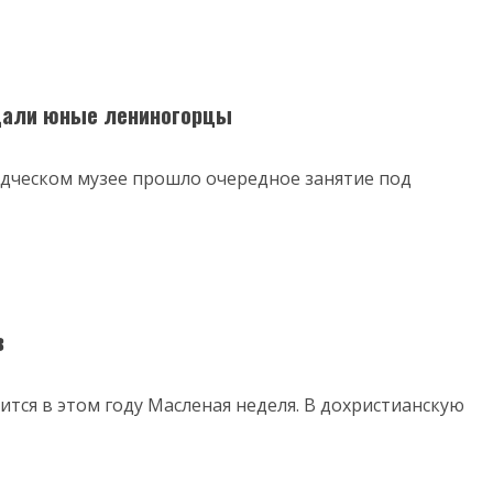
дали юные лениногорцы
едческом музее прошло очередное занятие под
в
лится в этом году Масленая неделя. В дохристианскую