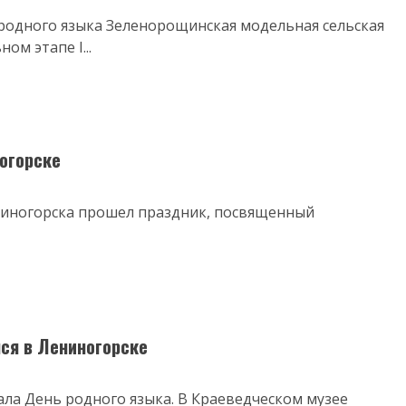
 родного языка Зеленорощинская модельная сельская
ом этапе I...
огорске
ениногорска прошел праздник, посвященный
ся в Лениногорске
чала День родного языка. В Краеведческом музее