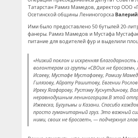
Татарстан Рамиз Мамедов, директор ООО 
Осетинской общины Лениногорска
Валерий
Ими было предоставлено 50 бутылей 20-литр
фанеры. Рамиз Мамедов и Мустафа Мустафа
питание для водителей фур и выделили площ
«Низкий поклон и искренняя благодарность 
волонтерам из группы «СВОих не бросаем», 
Исаеву, Мустафе Мустафаеву, Рамизу Мамед
Гилязову, Айрату Рашитову, Евгении Росло
Иреку Ягафарову, Рустэму Хуснутдинову, Ва
неравнодушным лениногорцам.В этой отпра
Ижевска, Бугульмы и Казани. Спасибо каждо
просто гуманитарный груз. Это важный сиг
ними, своих не бросает», — подчеркнул гла