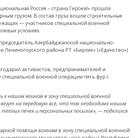
циональная Россия – страна Героев!» прошла
рным грузом. В состав груза вошли строительные
лужащих — участников специальной военной
левых условиях.
председатель Азербайджанской национально-
и Лениногорского района РТ «Бирлик» («Единство»)
годарил активистов, предпринимателей и
у специальной военной операции пять фур с
 к нашим воинам в зону специальной военной
 везут на передовую всё, что так необходимо нашим
 тёплых печек и персональных посылок», —
поделился
тарной помощи воинам в зону специальной военной
Лениногорского муниципального района Республики