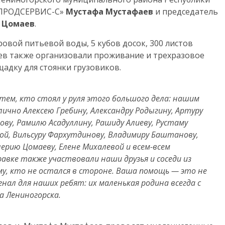
«ПРОДСЕРВИС-С»
Мустафа Мустафаев
и председатель
 Цомаев
.
овой питьевой воды, 5 кубов досок, 300 листов
ев также организовали проживание и трехразовое
адку для стоянки грузовиков.
тем, кто стоял у руля этого большого дела: нашим
лично Алексею Гребину, Александру Родыгину, Артуру
ову, Рамилю Асадуллину, Рашиду Алиеву, Рустаму
вой, Вильсуру Фархутдинову, Владимиру Баштанову,
лерию Цомаеву, Елене Михалевой и всем-всем
вке также участвовали наши друзья и соседи из
му, кто не остался в стороне. Ваша помощь — это не
нал для наших ребят: их маленькая родина всегда с
ва Лениногорска.